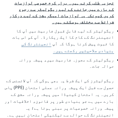
تجزیہ طلب کرتے ہیں۔ براہِ کرم خصوصی لوازمات
کے بارے میں جاننے کے لیے ریگولیٹر سے رجوع
کریں کیونکہ یہ لوازمات امیگریشن کے لیے درکار
شرائط سے مختلف ہوسکتے ہیں۔
ریگولیٹر کے لیے قابلِ قبول فارمیٹ میں آپ کا
انجینئرنگ کے کام کا ایک ریکارڈ۔ آپ کو اس بات
کا ثبوت پیش کرنا ہوگا کہ آپ
انجینئرنگ کی
بنیادی صلاحیتیں رکھتے ہیں۔
ریگولیٹر کے مجوزہ فارمیٹ میں، پیشہ ورانہ
حوالہ جات۔
ریگولیٹرز کی ایک شرط یہ بھی ہوگی کہ آپ لائسنس کے
حصول سے قبل ایک پیشہ ورانہ عملی امتحان (PPE) پاس
کریں۔ یہ امتحان کینیڈا میں پیشہ ورانہ مشق کے
بارے میں ہے جو بنیادی طور پر قانون، اخلاقیات اور
پیشہ ورانہ خصوصیات پر مبنی ہوتا ہے؛ یہ
انجینئرنگ کے حوالے سے تیکنیکی امتحان نہیں ہے۔