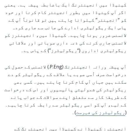
کینیڈا میں انجینئرنگ ایک باضابطہ پیشہ ہے۔ یعنی
اگر آپ کینیڈا میں بطور انجینئر کام کرنا اور خود
کو ‘‘انجینئر’’ کہلوانا چاہتے ہیں تو قانوناً آپ کے
پاس ایک ریگولیٹری ادارے کی جانب سے جاری کردہ
لائسنس ضرور ہونا چاہیے۔ کینیڈا میں، انجینئرز کو
لائسنس جاری کرنے کی ذمہ داری صوبائی اور علاقائی
ریگولیٹری اداروں (‘‘ریگولیٹرز’’) کے پاس ہے۔
آپ پیشہ ورانہ انجینئرنگ (P.Eng.) لائسنس کے حصول کی
درخواست صرف اُسی صوبے یا علاقے کے ریگولیٹر کو دے
سکتے ہیں جہاں آپ کام کرنا چاہتے ہیں۔ کسی بھی
ریگولیٹر کی شمولیتی پالیسیوں اور اس کے درخواست
کے طریقۂ کار سے متعلق اپنے سوالات کے جواب پانے
کے لیے، آپ کو اسی ریگولیٹر سے رابطہ کرنا چاہیے۔
(
ریگولیٹرز کی فہرست
)۔
انجینئرز کینیڈا نے کینیڈا میں انجینئرنگ کے