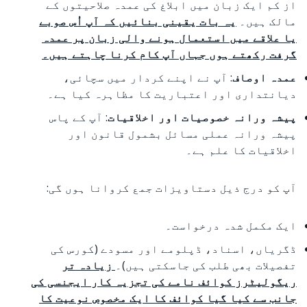
از کم ایک زبان میں ابلاغ کی عمدہ صلاحیتوں کے
مالک ہیں۔
یہ بات یقینی بنائیں کہ آپ اُس صوبے
یا علاقے میں استعمال ہونے والی زبان پر عمدہ
گرفت رکھتے ہوں جہاں آپ کام کرنا چاہتے ہیں۔
عمدہ اوصاف
: آپ نے اپنے کردار میں سچائی،
دیانتداری اور اعتباریت کا مظاہرہ کیا ہے۔
پیشہ ورانہ خصوصیات اور اخلاقیات
: آپ کے پاس
پیشہ ورانہ عملی مسائل بشمول قانون اور
اخلاقیات کا علم ہے۔
آپ کو درج ذیل دستاویزات جمع کروانا ہوں گی:
ایک مکمل شدہ درخواست۔
ڈگریاں، اسناد، ڈپلومے اور مسودے (کورس کی
تفصیلات بھی طلب کی جاسکتی ہیں)۔
زیادہ تر
ریگولیٹرز کوائف نامے کی تجزیہ کار ایجنسی کی
جانب سے کیا گیا کوائف کا ایک مخصوص نوعیت کا