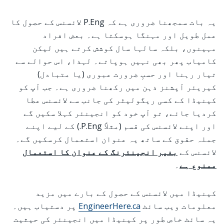
یہ بات سمجھنا ضروری ہے کہ P.Eng لائسنس کے حصول کا
عمل طویل اور مہنگا ہوسکتا ہے۔ بعض افراد
مہینوں، بلکہ سالہا سال کوشش کرتے ہیں لیکن
کامیاب پھر بھی نہیں ہوپاتے۔ لہذا، اس حوالے سے
تیار رہنا اور حسبِ ضرورت عبوری (یا متبادل)
کیریئر آپشنز ذہن میں رکھنا ضروری ہے۔ جب آپ کو
کینیڈا کے کسی ریگولیٹر کی جانب سے لائسنس عطا
کردیا جائے، تو آپ خود کو انجینئر کہلا سکیں گے
اور اپنے لائسنس کی قسم (مثلاً P.Eng.) کے لیے اپنے
جملہ حقوق کے ساتھ یہ عنوان استعمال کرسکیں گے۔
لائسنس کے
بغیر انجینئرنگ کے عنوان کا استعمال
ممنوع ہے
۔
کینیڈا میں لائسنس کے حصول کے بارے میں مزید
معلومات ویب سائٹ
EngineerHere.ca
پر دستیاب ہیں۔
یہ سائٹ خاص طور پر کینیڈا میں انجینئر کی حیثیت