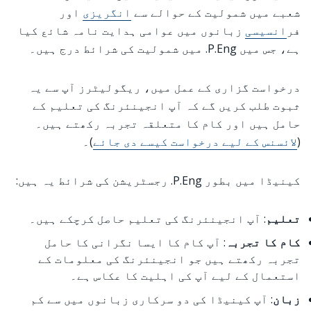
شعبے میں شمولیت کے حوالے سے
انگریزی
اور
فر
انسیسی
زبانوں میں عوامی ہدایت نامہ شائع کیا
ہے، جس میں P.Eng. میں شمولیت کی شرائط درج ہیں۔
درخواست گزاری کے عمل میں، ریگولیٹرز آپ سے یہ
ثبوت طلب کریں گے کہ آپ انجینئرنگ کی تعلیم کے
حامل ہیں اور کام کا متعلقہ تجربہ رکھتے ہیں۔
(
لائسنس کے لیے درخواست کیسے دی جائے
)۔
کینیڈا میں بطور P.Eng. رجسٹریشن کی شرائط یہ ہیں:
تعلیم
: آپ انجینئرنگ کی تعلیم حاصل کرچکے ہیں۔
کام کا تجربہ
: آپ کام کا ایسا نگرانی کا حامل
تجربہ رکھتے ہیں جو انجینئرنگ کی معلومات کے
استعمال کے لیے آپ کی اہلیت کا عکاس ہے۔
زبان
: آپ کینیڈا کی دو سرکاری زبانوں میں سے کم