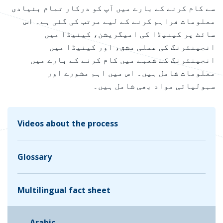
سے کام کرنے کے بارے میں آپ کو درکار تمام بنیادی
معلومات فراہم کرنے کے لیے مرتب کی گئی ہے۔ اس
سائٹ پر کینیڈا کی امیگریشن، کینیڈا میں
انجینئرنگ کی عملی مشق، اور کینیڈا میں
انجینئرنگ کے شعبے میں کام کرنے کے بارے میں
معلومات شامل ہیں۔ اس میں اہم مشورے اور
سہولیاتی مواد بھی شامل ہیں۔
Videos about the process
Glossary
Multilingual fact sheet
Arabic